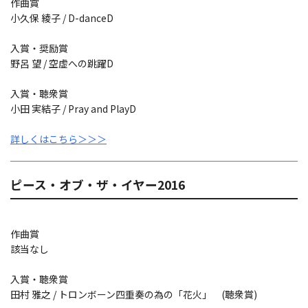
作曲賞
小久保 綾子 / D-danceD
入賞・奨励賞
野呂 望 / 空虚への跳躍D
入賞・聴衆賞
小田 実結子 / Pray and PlayD
詳しくはこちら＞＞＞
ピース・オブ・ザ・イヤー2016
作曲賞
該当なし
入賞・聴衆賞
田村 雅之 / トロンボーン四重奏の為の「花火」 (聴衆賞)