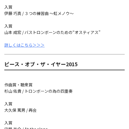
入賞
伊藤 巧真 / ３つの練習曲 ～虹メノウ～
入賞
山本 成宏 / バストロンボーンのための“オスティアス”
詳しくはこちら＞＞＞
ピース・オブ・ザ・イヤー2015
作曲賞・聴衆賞
杉山 佑貴 / トロンボーンの為の四重奏
入賞
大久保 篤男 / 再会
入賞