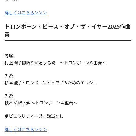
詳しくはこちら＞＞＞
トロンボーン・ピース・オブ・ザ・イヤー2025作曲
賞
優勝
村上 楓
/
物語りが始まる時 ～トロンボーン８重奏～
入選
杉本 能
/
トロンボーンとピアノのためのエレジー
入選
榎本 佑稀
/
夢 ～トロンボーン４重奏～
ポピュラリティー賞：該当なし
詳しくはこちら＞＞＞