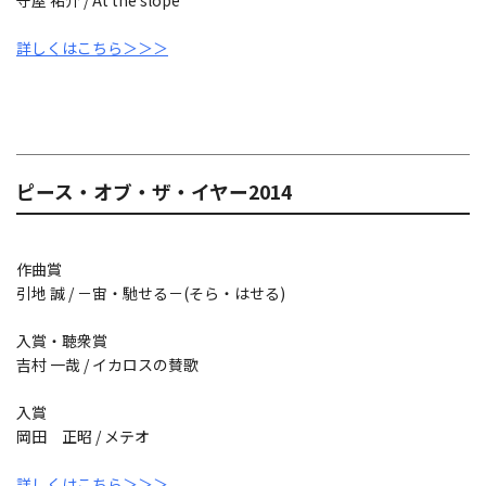
守屋 祐介 / At the slope
詳しくはこちら＞＞＞
ピース・オブ・ザ・イヤー2014
作曲賞
引地 誠 / －宙・馳せる－(そら・はせる)
入賞・聴衆賞
吉村 一哉 / イカロスの賛歌
入賞
岡田 正昭 / メテオ
詳しくはこちら＞＞＞