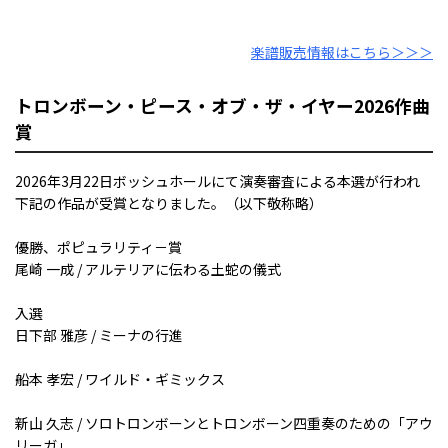
楽譜販売情報はこちら＞＞＞
トロンボーン・ピース・オブ・ザ・イヤー2026作曲
賞
2026年3月22日ボッシュホールにて演奏審査による本選が行われ
下記の作品が受賞となりました。（以下敬称略）
優勝、ポピュラリティ－賞
尾崎 一成 / アルテリアに伝わる土蛇の儀式
入選
日下部 雅彦 / ミーナの行進
船本 孝宏 / ワイルド・ギミックス
新山 久志 / ソロトロンボーンとトロンボーン四重奏のための「アウ
リーガ」